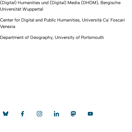
(Digital) Humanities und (Digital) Media (DHDM), Bergische
Universität Wuppertal
Center for Digital and Public Humanities, Università Ca' Foscari
Venezia
Department of Geography, University of Portsmouth
Nach ob
Erstellt am: 8. Juni 2021 zuletzt geändert am: 1. Juli 2026
Universität zu Köln
Datenschutz
Barrierefreiheitserklärung
Leichte Sprache
Sitemap
Impressum
Kontakt
Social Media