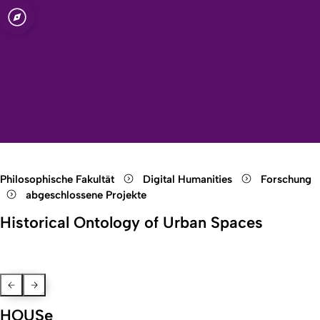
t zu Köln
ties
Open quicklink menu
Suche öffnen
Sprachauswahl öffnen
Menü schließen
Menü öffnen
Philosophische Fakultät
Digital Humanities
Forschung
abgeschlossene Projekte
Historical Ontology of Urban Spaces
Previous Slide
Next slide
HOUSe