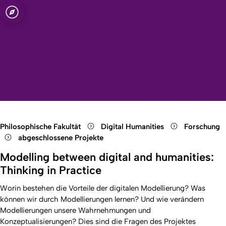
t zu Köln
ties
Open quicklink menu
Suche öffnen
Sprachauswahl öffnen
Menü schließen
Menü öffnen
Philosophische Fakultät
Digital Humanities
Forschung
abgeschlossene Projekte
Modelling between digital and humanities:
Thinking in Practice
Worin bestehen die Vorteile der digitalen Modellierung? Was
können wir durch Modellierungen lernen? Und wie verändern
Modellierungen unsere Wahrnehmungen und
Konzeptualisierungen? Dies sind die Fragen des Projektes