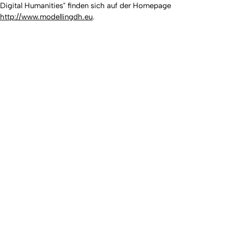
Digital Humanities" finden sich auf der Homepage
http://www.modellingdh.eu
.
Nach ob
Erstellt am: 27. März 2018 zuletzt geändert am: 1. Juli 2026
Universität zu Köln